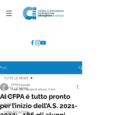
Post
TUTTE LE NEWS
CFPA Casargo
TUTTE LE NEWS
9 set 2021
Tempo di lettura: 2 min
Al CFPA é tutto pronto
DIDATTICA
per l’inizio dell’A.S. 2021-
EVENTI
COMUNICAZIONI