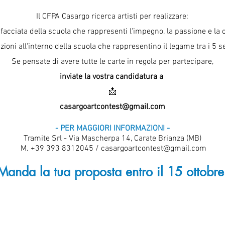
Il
CFPA Casargo
ricerca artisti per realizzare:
 facciata della scuola che rappresenti
l'impegno
,
la passione
e
la 
ioni all'interno della scuola che rappresentino il legame tra i 5 s
Se pensate di avere tutte le carte in regola per partecipare,
inviate la vostra candidatura a
📩
casargoartcontest@gmail.com
- PER MAGGIORI INFORMAZIONI -
Tramite Srl
- Via Mascherpa 14, Carate Brianza (MB)
M. +39 393 8312045 / casargoartcontest@gmail.com
Manda la tua proposta entro il 15 ottobre
Casargo, L
ocalità Piazzo 23831 Casargo (LC) | P.IVA e C.F. 0320
Privacy Policy
-
Cookies Policy