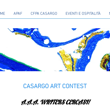
OME
APAF
CFPA CASARGO
EVENTI E OSPITALITÀ
CASARGO ART CONTEST
A.A.A. WRITERS CERCASI!