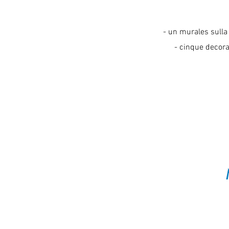
- un murales sulla
- cinque decoraz
CFPA 