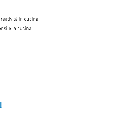
creatività
in cucina.
ensi e la cucina.
!
6890133