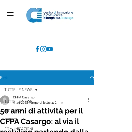
Post
TUTTE LE NEWS
CFPA Casargo
TUTTE LE NEWS
4 lug 2022
Tempo di lettura: 2 min
50 anni di attività per il
DIDATTICA
CFPA Casargo: al via il
EVENTI
COMUNICAZIONI