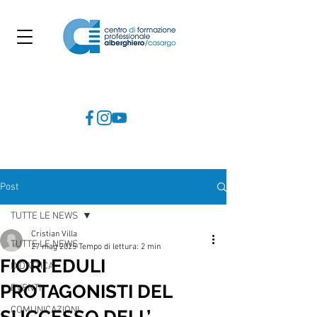
Post
TUTTE LE NEWS
Cristian Villa
TUTTE LE NEWS
27 mag 2025
Tempo di lettura: 2 min
FIORI EDULI
DIDATTICA
PROTAGONISTI DEL
EVENTI
COMUNICAZIONI