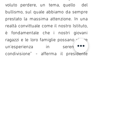
voluto perdere, un tema, quello  del 
bullismo, sul quale abbiamo da sempre 
prestato la massima attenzione. In una 
realtà convittuale come il nostro Istituto, 
è fondamentale che i nostri giovani 
ragazzi e le loro famiglie possano vivere 
un’esperienza  in  serenità e 
condivisione” - afferma il presidente 
Francesco Maria Silverij 
-
Mostra tutti
Post recenti