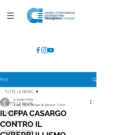
Post
TUTTE LE NEWS
Cristian Villa
TUTTE LE NEWS
4 apr 2024
Tempo di lettura: 2 min
IL CFPA CASARGO
DIDATTICA
CONTRO IL
EVENTI
COMUNICAZIONI