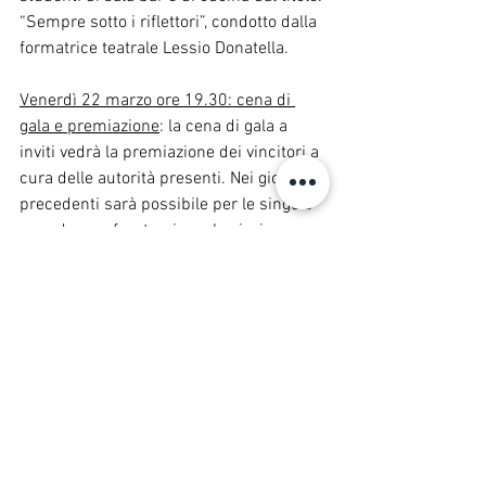
“Sempre sotto i riflettori”, condotto dalla 
formatrice teatrale Lessio Donatella.
Venerdì 22 marzo ore 19.30: cena di 
gala e premiazione
: la cena di gala a 
inviti vedrà la premiazione dei vincitori a 
cura delle autorità presenti. Nei giorni 
precedenti sarà possibile per le singole 
squadre confrontarsi con la giuria per 
avere un riscontro tecnico professionale 
sulla propria prova, lasciando che la 
classifica venga svelata nel corso della 
premiazione finale. 
Durante la manifestazione saranno 
organizzate visite culturali e di 
conoscenza del territorio e delle aziende 
sponsor e partner. Per la realizzazione 