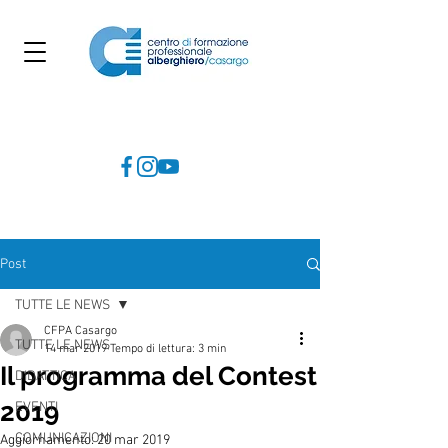
Post
TUTTE LE NEWS
CFPA Casargo
TUTTE LE NEWS
14 mar 2019
Tempo di lettura: 3 min
Il programma del Contest
DIDATTICA
2019
EVENTI
COMUNICAZIONI
Aggiornamento:
20 mar 2019