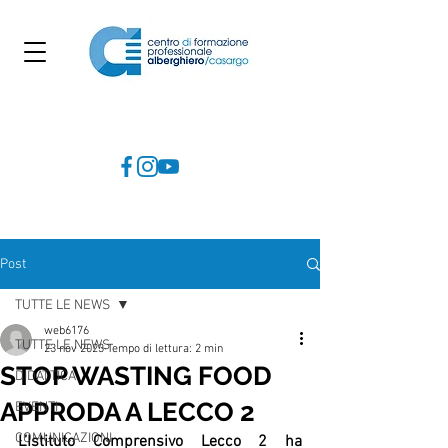
Post
TUTTE LE NEWS
web6176
TUTTE LE NEWS
23 nov 2023
Tempo di lettura: 2 min
STOP WASTING FOOD
DIDATTICA
APPRODA A LECCO 2
EVENTI
COMUNICAZIONI
L’Istituto Comprensivo Lecco 2 ha 