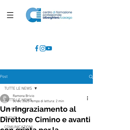
Post
TUTTE LE NEWS
Ramona Brivio
TUTTE LE NEWS
30 dic 2023
Tempo di lettura: 2 min
Un ringraziamento al
DIDATTICA
Direttore Cimino e avanti
EVENTI
COMUNICAZIONI