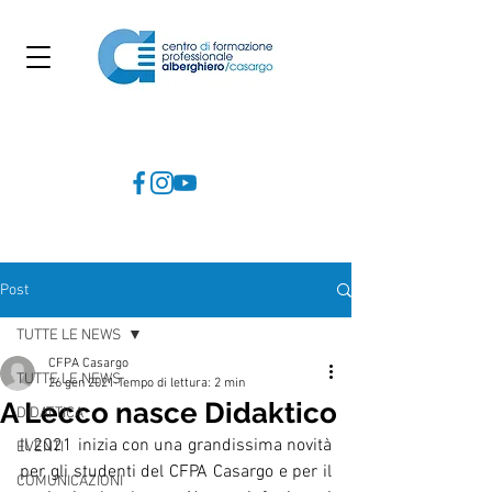
Post
TUTTE LE NEWS
CFPA Casargo
TUTTE LE NEWS
26 gen 2021
Tempo di lettura: 2 min
A Lecco nasce Didaktico
DIDATTICA
Il 2021 inizia con una grandissima novità 
EVENTI
per gli studenti del CFPA Casargo e per il 
COMUNICAZIONI