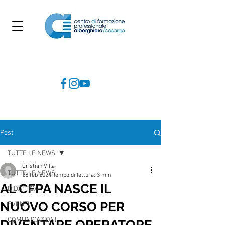
Post
TUTTE LE NEWS
Cristian Villa
TUTTE LE NEWS
28 feb 2024
Tempo di lettura: 3 min
AL CFPA NASCE IL
DIDATTICA
NUOVO CORSO PER
EVENTI
COMUNICAZIONI