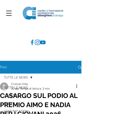
Post
TUTTE LE NEWS
Cristian Villa
TUTTE LE NEWS
20 apr
Tempo di lettura: 3 min
CASARGO SUL PODIO AL
DIDATTICA
PREMIO AIMO E NADIA
EVENTI
COMUNICAZIONI