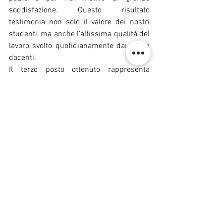
soddisfazione. Questo risultato 
testimonia non solo il valore dei nostri 
studenti, ma anche l’altissima qualità del 
lavoro svolto quotidianamente dai nostri 
docenti.
Il terzo posto ottenuto rappresenta 
dunque non solo un riconoscimento 
importante, ma anche la conferma di un 
modello formativo capace di valorizzare il 
talento e accompagnare i giovani verso 
un futuro professionale consapevole e 
ricco di opportunità.”
In questo quadro, esperienze di alto 
livello come il Premio Aimo e Nadia 
assumono un valore strategico nel 
percorso educativo degli studenti, 
offrendo occasioni concrete di 
apprendimento in cui conoscenze, 