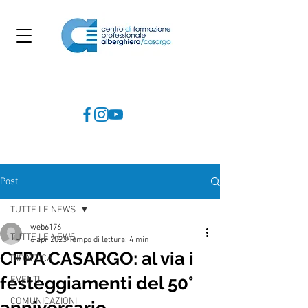
Post
TUTTE LE NEWS
web6176
TUTTE LE NEWS
6 apr 2023
Tempo di lettura: 4 min
CFPA CASARGO: al via i
DIDATTICA
festeggiamenti del 50°
EVENTI
COMUNICAZIONI