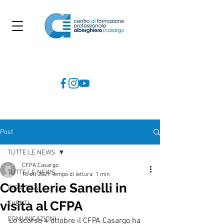
Post
TUTTE LE NEWS
CFPA Casargo
TUTTE LE NEWS
15 ott 2021
Tempo di lettura: 1 min
Coltellerie Sanelli in
DIDATTICA
visita al CFPA
EVENTI
COMUNICAZIONI
Lo scorso 4 ottobre il CFPA Casargo ha 