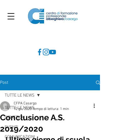
Post
TUTTE LE NEWS
CFPA Casargo
TUTTE LE NEWS
12 giu 2020
Tempo di lettura: 1 min
Conclusione A.S.
DIDATTICA
2019/2020
EVENTI
COMUNICAZIONI
Ultimo giorno di scuola