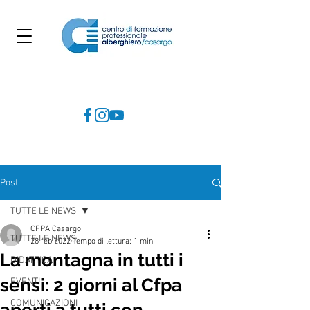
Post
TUTTE LE NEWS
CFPA Casargo
TUTTE LE NEWS
28 feb 2022
Tempo di lettura: 1 min
La montagna in tutti i
DIDATTICA
sensi: 2 giorni al Cfpa
EVENTI
COMUNICAZIONI