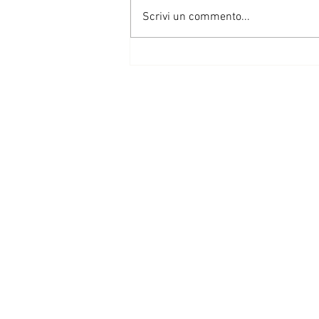
Scrivi un commento...
CASARGO PROTAGONISTA
AL XVIII CONCORSO DI
PASTICCERIA DI TORINO:
SECONDO POSTO PER LE
ALLIEVE DEL CFPA