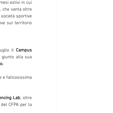
esi estivi in cui 
, che vanta oltre 
società sportive 
e sul territorio 
glio il 
Campus 
giunto alla sua 
o.
e e faticosissima 
encing Lab
, oltre 
 del CFPA per la 