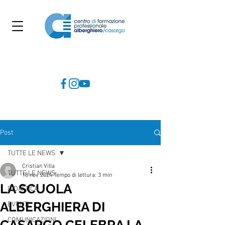
Post
TUTTE LE NEWS
Cristian Villa
TUTTE LE NEWS
18 nov 2024
Tempo di lettura: 3 min
LA SCUOLA
DIDATTICA
ALBERGHIERA DI
EVENTI
COMUNICAZIONI