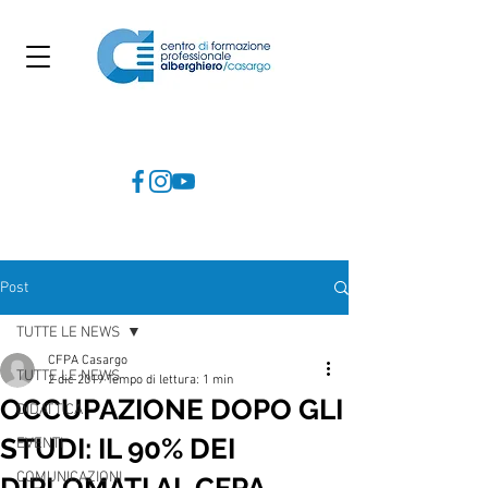
Post
TUTTE LE NEWS
CFPA Casargo
TUTTE LE NEWS
2 dic 2019
Tempo di lettura: 1 min
OCCUPAZIONE DOPO GLI
DIDATTICA
STUDI: IL 90% DEI
EVENTI
COMUNICAZIONI