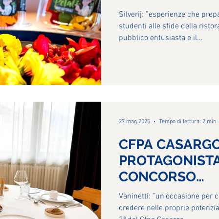
CASARGO ALL
Silverij: ”esperienze che preparano concretamente gli
MANIFESTAZION
studenti alle sfide della ris
pubblico entusiasta e il...
CUCINA”.
27 mag 2025
Tempo di lettura: 2 min
CFPA CASARG
PROTAGONISTA
CONCORSO
AGROALIMENTA
Vaninetti: ”un’occasione per crescere, confrontarsi e
CONFINDUSTRI
credere nelle proprie potenzial