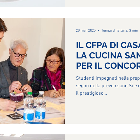
20 mar 2025
Tempo di lettura: 3 min
IL CFPA DI CA
LA CUCINA SA
PER IL CONCO
LILT
Studenti impegnati nella preparazione di piatti sani, nel
segno della prevenzione Si è
il prestigioso...