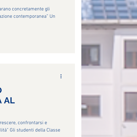
A
E “I FIORI IN
torazione contemporanea” Un
O
 AL
RE DI
A LECCO E
ità” Gli studenti della Classe