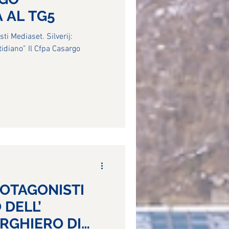
 AL TG5
sti Mediaset. Silverij:
tidiano” Il Cfpa Casargo
ROTAGONISTI
 DELL’
ERGHIERO DI