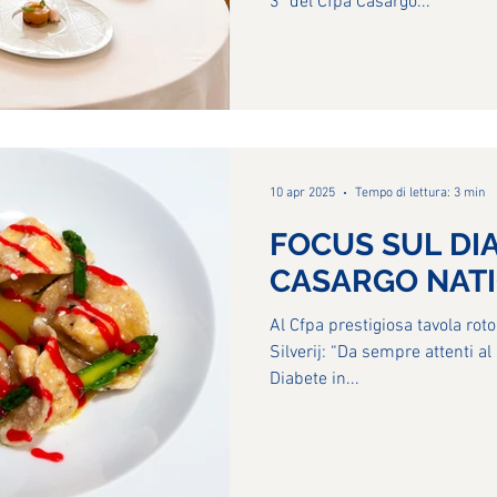
3ª del Cfpa Casargo...
SONDRIO
10 apr 2025
Tempo di lettura: 3 min
FOCUS SUL DI
CASARGO NAT
Al Cfpa prestigiosa tavola rot
Silverij: “Da sempre attenti a
Diabete in...