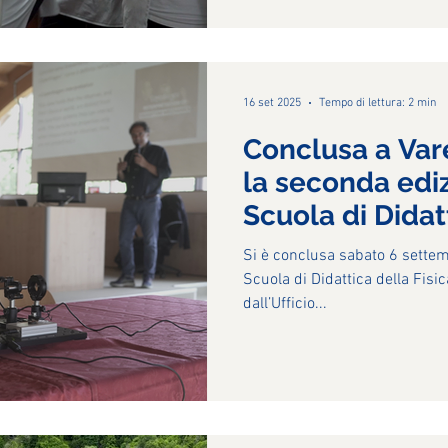
16 set 2025
Tempo di lettura: 2 min
Conclusa a Var
la seconda edi
Scuola di Didat
“Federico Cesi
Si è conclusa sabato 6 settem
Scuola di Didattica della Fisi
dall’Ufficio...