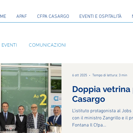
OME
APAF
CFPA CASARGO
EVENTI E OSPITALITÀ
EVENTI
COMUNICAZIONI
6 ott 2025
Tempo di lettura: 3 min
Doppia vetrina 
Casargo
L’istituto protagonista al Jobs day e al convegno Q
con il ministro Zangrillo e il 
Fontana Il Cfpa...