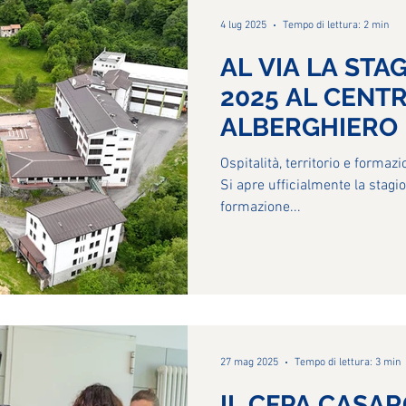
4 lug 2025
Tempo di lettura: 2 min
AL VIA LA STA
2025 AL CENT
ALBERGHIERO 
Ospitalità, territorio e formaz
Si apre ufficialmente la stagi
formazione...
27 mag 2025
Tempo di lettura: 3 min
IL CFPA CASA