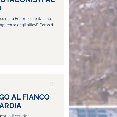
O
o dalla Federazione italiana.
mpetenze degli allievi” Corso di
RGO AL FIANCO
BARDIA
estito il catering