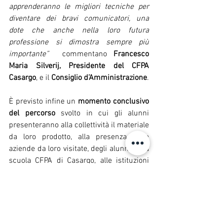
apprenderanno le migliori tecniche per 
diventare dei bravi comunicatori, una 
dote che anche nella loro futura 
professione si dimostra sempre più 
importante”  
commentano
 Francesco 
Maria Silverij, Presidente del CFPA 
Casargo
, e il 
Consiglio d’Amministrazione
.
È previsto infine un 
momento conclusivo 
del percorso
 svolto in cui gli alunni 
presenteranno alla collettività il materiale 
da loro prodotto, alla presenza delle 
aziende da loro visitate, degli alunni della 
scuola CFPA di Casargo, alle istituzioni 
locali e regionali, all’Ambito di Bellano e 
al Distretto. In quell’occasione, saranno 
premiati gli studenti che avranno 
realizzato i lavori migliori.
DIDATTICA