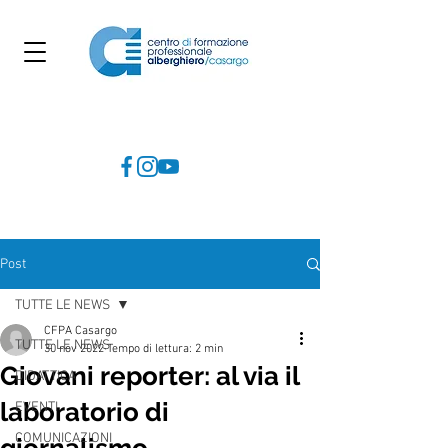
Post
TUTTE LE NEWS
CFPA Casargo
TUTTE LE NEWS
30 nov 2022
Tempo di lettura: 2 min
Giovani reporter: al via il
DIDATTICA
laboratorio di
EVENTI
COMUNICAZIONI